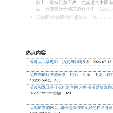
排出，保持肌肤干爽，尤其适合中国南
受，仿佛置身于清凉的竹林中，让人心
Une n
无钢圈/软钢圈的舒适革命：
统钢圈带来的压迫感。通过创新的结构
聚拢效果，满足不同胸型的需求。比如
吸。这种设计不仅提升了日常穿着的舒
Une nan
细节工艺的精益求精：
边缘不扎肤、不摩擦。例如，一些墨绿
热点内容
理技术，使得内衣在穿着紧身衣物时也
香港大尺废电影：历史与影响
发布：2026-07-15 1
微调，实现个性化的舒适体验。这些看似
能感受到无微不至的呵护。
免费国语版资源分享：电影、音乐、小说、软
Une nan
多元场景的完美适应：
13:20:45
浏览：403
勤，都能找到合适的绿色单品。例如，
英俊和翠花是什么电影里的人物-浪漫爱情喜剧
绿的运动内衣，具备良好的支撑性和排
07-15 13:11:51
浏览：920
您带来一整天的舒适与好心情。绿色内
买电影票的网页: 如何选择信誉良好的在线电
搭配建议：绿色内衣的时尚蜕变