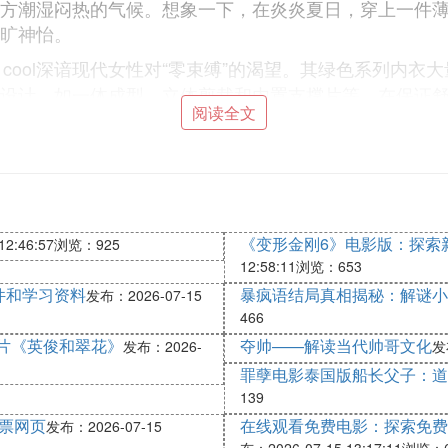
方潮湿闷热的气候。想象一下，在炎炎夏日，穿上一件
旷神怡。
ana cool深谙现代女性对“零束缚”的渴望。其绿色系列
设计，如一体成型、立体剪裁和内置支撑片等，在保证
阅读全文
，一款抹茶绿的无钢圈内衣，其底部采用宽边设计，有
适度，也符合当下女性对健康与自由的追求，让内衣真正
a cool对细节的把控，是其品质的保证。绿色内衣的蕾丝
色内衣上的植物图案蕾丝，其线条流畅，触感细腻，即
能保持平整，避免尴尬的内衣痕迹。可调节的肩带和背
《变形金刚6》电影版：探索
2:46:57
浏览：925
微小的细节，共同构筑了Une nana cool绿色内衣
12:58:11
浏览：653
件和学习资料
暴疯语结局真相揭秘：解谜小
发布：2026-07-15
a cool的绿色内衣系列，旨在满足女性在不同生活场景下
466
一款浅绿色的睡眠文胸，采用超软面料和宽肩带设计，
片《英俊和翠花》
夺帅——解读当代帅哥文化
发布：2026-
发布
汗功能，陪伴您在瑜伽垫上挥洒汗水；而一件抹茶绿的
罪孽电影泰国版船长父子：道
衣的这种多功能性，使其成为现代女性衣橱中不可或缺
139
影票网页
在线观看免费电影：探索免费
发布：2026-07-15