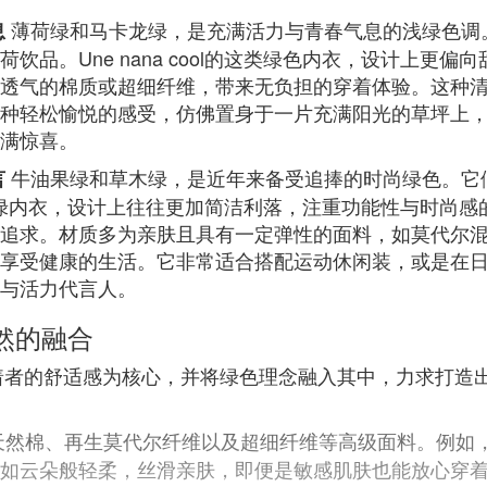
薄荷绿和马卡龙绿，是充满活力与青春气息的浅绿色调
息
饮品。Une nana cool的这类绿色内衣，设计上更
透气的棉质或超细纤维，带来无负担的穿着体验。这种
种轻松愉悦的感受，仿佛置身于一片充满阳光的草坪上
满惊喜。
牛油果绿和草木绿，是近年来备受追捧的时尚绿色。它
言
l的牛油果绿内衣，设计上往往更加简洁利落，注重功能性与时
追求。材质多为亲肤且具有一定弹性的面料，如莫代尔
享受健康的生活。它非常适合搭配运动休闲装，或是在
与活力代言人。
然的融合
坚持以穿着者的舒适感为核心，并将绿色理念融入其中，力求
然棉、再生莫代尔纤维以及超细纤维等高级面料。例如，
如云朵般轻柔，丝滑亲肤，即便是敏感肌肤也能放心穿