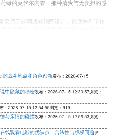
薄荷绿的莫代尔内衣，那种清爽与无负担的感
内衣大量采用无钢圈或软钢圈设计，彻底告别了传
舒适度的同时，依然能提供恰到好处的支撑和
效分散压力，避免勒痕，让胸部得以自由呼
成为身体的“第二层肌肤”。
花纹，通常选用柔软且富有弹性的材质，确保蕾丝
使贴身穿着也毫无异物感。此外，无痕边缘处
扣设计，则能让每位穿着者根据自身情况进行
新的战斗地点和角色创新
发布：2026-07-15
的卓越穿着感受，让女性在享受美观的同时，也
说中隐藏的秘密
发布：2026-07-15 12:30:57
浏览：
的需求。无论是居家放松、轻度运动，还是日常通
让您在夜间也能享受无压的睡眠；一款牛油果
：2026-07-15 12:54:55
浏览：919
日常款内衣，则能无缝融入您的通勤装束，为
德与亲情的碰撞
发布：2026-07-15 12:56:53
浏览：
的单品。
在线观看电影的优缺点、合法性与版权问题
发