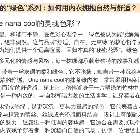
cool的“绿色”系列：如何用内衣拥抱自然与舒适？
ana cool的灵魂色彩？
和谐与平静。在色彩心理学中，绿色被认为能缓解焦虑，带来
非偶然。这与品牌“舒适、自在、无束缚”的核心哲学完美契合
为她们提供一个远离喧嚣、回归本真的“秘密花园”。绿色
多元化的情感与风格，每一抹绿都承载着独特的故事和感
，带着一丝灰调的柔和绿色，它不张扬，却自带一种沉稳
的静谧。Une nana cool的抹茶绿内衣，常常采用
为而治”的舒适感。穿上它，仿佛置身于一片翠绿的竹林
是一种内敛的、与自我和谐共处的生活哲学，让穿着者
林绿或墨绿，是更深沉、更具力量感的绿色。它代表着古
绿色内衣，常与精致的蕾丝、丝绒或光泽感面料结合，设计上可
的魅力，透露出一种低调的奢华感。它适合在需要展现
内衣赋予穿着者一种沉稳而自信的气场，仿佛一位饱经