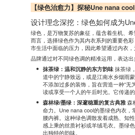
【绿色治愈力】探秘Une nana 
设计理念深挖：绿色如何成为Une n
绿色，是万物复苏的象征，蕴含着生机、希望、
而言，选择绿色作为其内衣系列的重要色彩，绝
市生活中面临的压力，因此希望通过内衣，
品牌通过对不同绿色调的精准运用，表达出
抹茶绿
抹茶绿：温和沉静的东方韵味
道中的宁静致远，或是江南水乡烟雨蒙蒙
不添加过多的装饰，旨在营造一种“无
读或享受一个人的午后时光。它传递的
森
森林绿/墨绿：深邃稳重的复古典雅
命力。Une nana cool的墨
腰内裤。这种绿色调散发着成熟、知性
感上乘的丝质衬衫或羊绒毛衣。墨绿色
出独特的韵味。