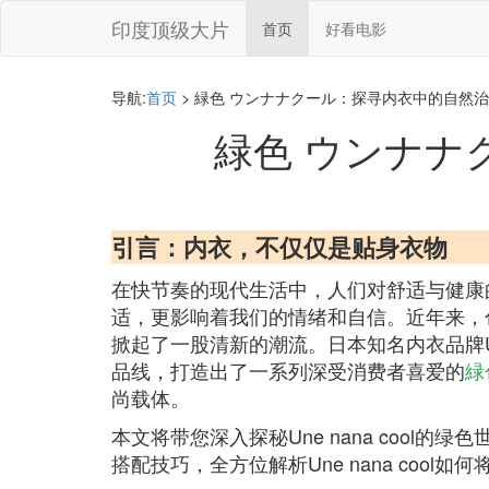
印度顶级大片
首页
好看电影
导航:
首页
> 緑色 ウンナナクール：探寻内衣中的自然
緑色 ウンナナ
引言：内衣，不仅仅是贴身衣物
在快节奏的现代生活中，人们对舒适与健康
适，更影响着我们的情绪和自信。近年来，
掀起了一股清新的潮流。日本知名内衣品牌Un
品线，打造出了一系列深受消费者喜爱的
緑
尚载体。
本文将带您深入探秘Une nana coo
搭配技巧，全方位解析Une nana co