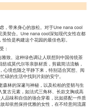
身心的放松。对于Une nana cool
。Une nana cool深知现代女性在都
，恰恰是构建这个花园的最佳色彩。
受：
与雅致。这种绿色调让人联想到中国传统茶
棉麻混纺或莫代尔等亲肤材质，剪裁简洁流畅，
中，心境也随之平静下来，特别适合冥想、阅
在忙碌的生活中找到片刻的安宁。
老森林的深邃与神秘，以及松柏的坚韧与生
能融入复古元素，如法式三角杯、长款文胸或高
个人品味和自信的场合穿着，比如搭配一件质
世故却依然保持优雅的女性，在不经意间流露