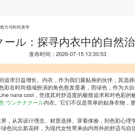
治愈力与时尚美学
クール：探寻内衣中的自然
发布时间：2026-07-15 13:30:53
的追求日益增长。内衣，作为我们最贴身的伙伴，其选择
色彩在时尚领域扮演的角色愈发显著，而绿色，作为大自
e nana cool，凭借其对舒适度的极致追求和对色彩
色 ウンナナクール
内衣。它们不仅是简单的贴身衣物，
l的绿色世界，从其设计理念、材质选择、穿着体验，到色彩
ol如何将绿色玩出新花样，为现代女性带来由内而外的舒适与自